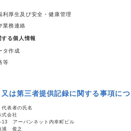
福利厚生及び安全・健康管理
び業務連絡
関する個人情報
ータ作成
絡等
タ又は第三者提供記録に関する事項につ
、代表者の氏名
株式会社
1-13 アーバンネット内幸町ビル
湊浦 俊之