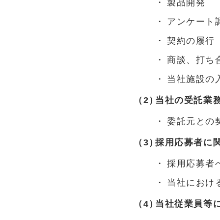
製品開発
アンケート
契約の履行
商談、打ち
当社施設の
当社の受託業
委託元との
採用応募者に
採用応募者
当社におけ
当社従業員等