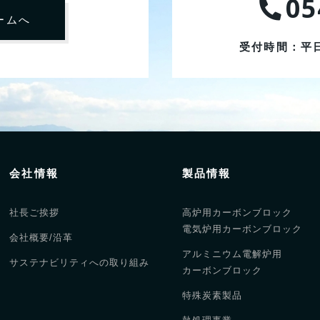
05
ームへ
受付時間：平
会社情報
製品情報
社長ご挨拶
高炉用カーボンブロック
電気炉用カーボンブロック
会社概要/沿革
アルミニウム電解炉用
サステナビリティへの取り組み
カーボンブロック
特殊炭素製品