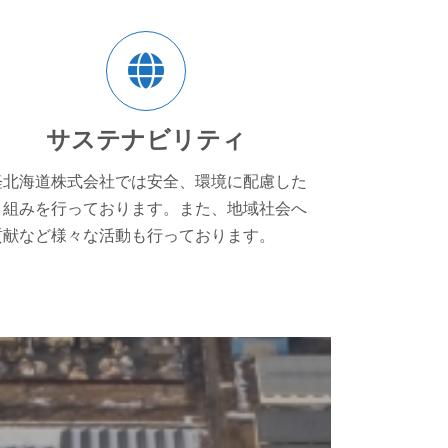
ア
イ
コ
ン
リ
ン
ク
サステナビリティ
軽北海道株式会社では安全、環境に配慮した
り組みを行っております。また、地域社会へ
貢献など様々な活動も行っております。