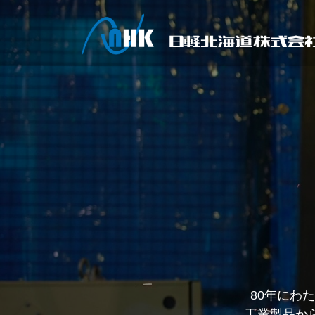
80社12,600
80年にわ
創業
工業製品か
多様な市
工業