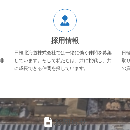
ア
イ
コ
ン
リ
ン
ク
採用情報
日軽北海道株式会社では一緒に働く仲間を募集
日
非
しています。そして私たちは、共に挑戦し、共
取
に成長できる仲間を探しています。
の
お知らせ