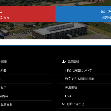
1
こちら
お気
社情報
採用情報
社概要
日軽北海道について
革
数字で見る日軽北海道
クセス
募集要項
FAQ
業内容
お問い合わせ
工製品事業