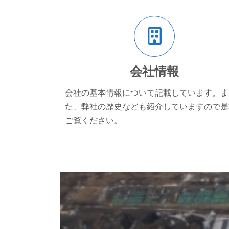
ア
イ
コ
ン
リ
ン
ク
会社
情報
会社の基本情報について記載しています。ま
た、弊社の歴史なども紹介していますので是
ご覧ください。