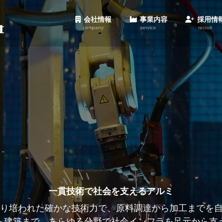
会社情報
事業内容
採用情
company
service
recruit
会社概要
加工製品事業
日軽北海道について
サービス事業
信頼と実績80年、多様なニーズに応える
一貫技術で社会を支えるアルミ
未来を拓くアルミの力
沿革
数字で見る日軽北海道
人のネットワークと、長年磨き上げた技術力で、お客様の多様
たり培われた確かな技術力で、原料調達から加工までを
80年、12,600人の知恵と技術で原料から加工まで一貫
ら建築まで、あらゆる分野で社会インフラを足元から支
場でアルミニウムの可能性を追求し、社会の発展に貢
から公共、建材まで幅広い分野で信頼されるパートナー