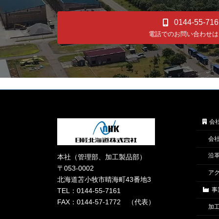
0144-55-716
電話でのお問い合わせは
会
会
沿
本社（管理部、加工製品部）
〒053-0002
ア
北海道苫小牧市晴海町43番地3
事
TEL：0144-55-7161
FAX：0144-57-1772 （代表）
加