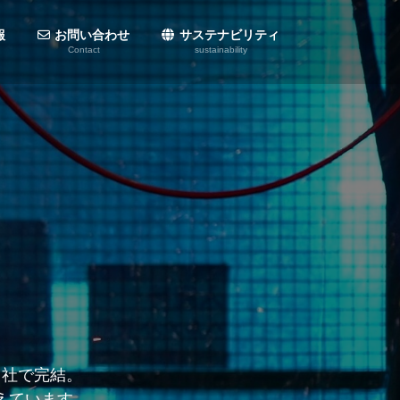
報
お問い合わせ
サステナビリティ
Contact
sustainability
な要望に柔軟に対応。
自社で完結。
生産。
えています。
献します。
です。