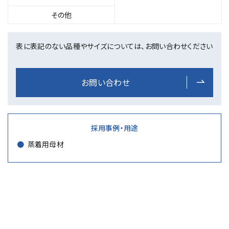
い
品
その他
種
と
表に表記のない品種やサイズについては、お問い合わせください
対
応
す
お問い合わせ
る
線
径
採用事例・用途
蒸着用母材