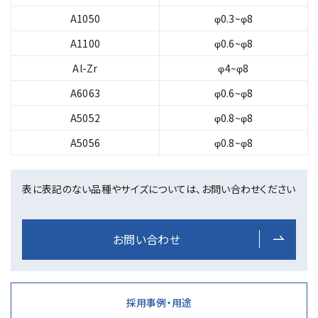
対
A1050
φ0.3~φ8
応
す
A1100
φ0.6~φ8
る
Al-Zr
φ4~φ8
線
径
A6063
φ0.6~φ8
A5052
φ0.8~φ8
A5056
φ0.8~φ8
表に表記のない品種やサイズについては、お問い合わせください
お問い合わせ
採用事例・用途