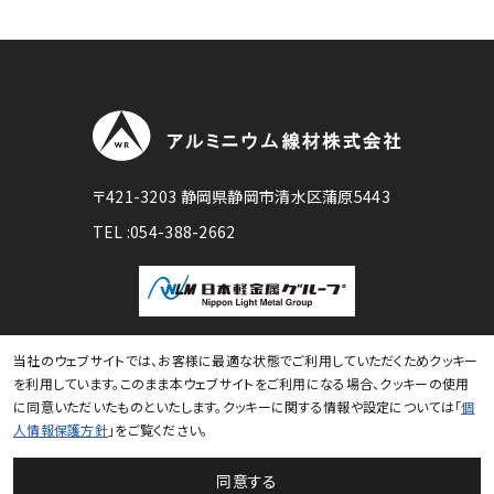
〒421-3203 静岡県静岡市清水区蒲原5443
TEL :
054-388-2662
電
話
番
号
当社のウェブサイトでは、お客様に最適な状態でご利用していただくためクッキー
© ALUMINIUM WIRE ROD COMPANY LTD. All rights Reserved.
を利用しています。このまま本ウェブサイトをご利用になる場合、クッキーの使用
：
に同意いただいたものといたします。クッキーに関する情報や設定については「
個
人情報保護方針
」をご覧ください。
同意する