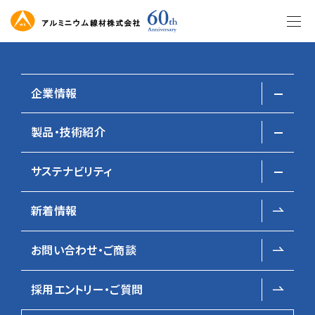
このページの本文へ移動
企業情報
製品・技術紹介
会社概要
Technology
サステナビリティ
社長メッセージ
技術・設備
技術・設備
経営理念・企業ビジョン
荒引線
新着情報
SDGsへの取り組み方針
ホーム
製品・技術紹介
技術・設備
伸線・他
企業活動に関する方針
お問い合わせ・ご商談
採用エントリー・ご質問
Technology & Equipment
アルミニウム線材の技術・
設備について