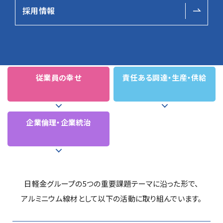
5つの重要課題テーマ
採用情報
地球環境保護
持続可能な
価値提供
従業員の幸せ
責任ある
調達・
生産・供給
企業倫理・
企業統治
日軽金グループの
5つの重要課題テーマに沿った形で、
アルミニウム線材として
以下の活動に取り組んでいます。