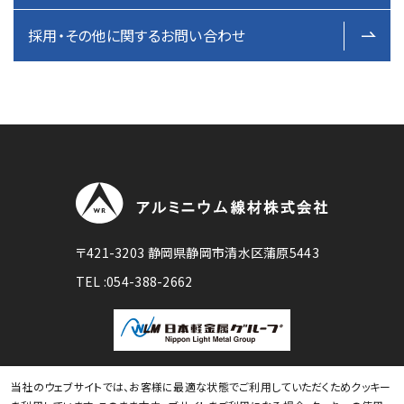
採用・その他に関する
お問い合わせ
〒421-3203 静岡県静岡市清水区蒲原5443
TEL :
054-388-2662
電
話
番
当社のウェブサイトでは、お客様に最適な状態でご利用していただくためクッキー
号
© ALUMINIUM WIRE ROD COMPANY LTD. All rights Reserved.