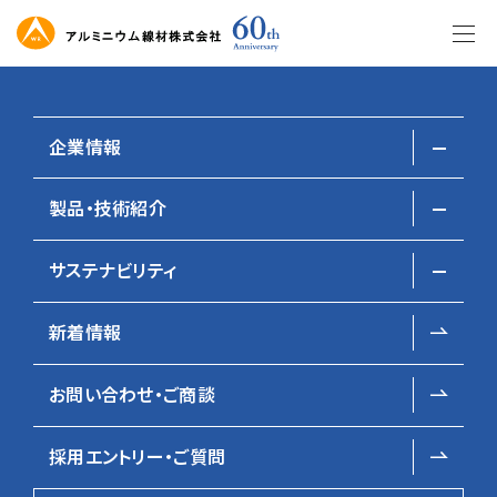
このページの本文へ移動
Company Information
企業情報
会社案内
製品・技術紹介
会社概要
ホーム
会社案内
サステナビリティ
社長メッセージ
技術・設備
経営理念・企業ビジョン
荒引線
新着情報
SDGsへの取り組み方針
伸線・他
企業活動に関する方針
お問い合わせ・ご商談
採用エントリー・ご質問