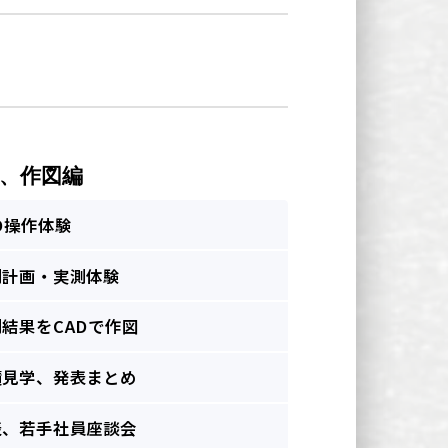
測、作図編
D操作体験
測計画・実測体験
結果をCADで作図
績見学、発表まとめ
表、若手社員座談会