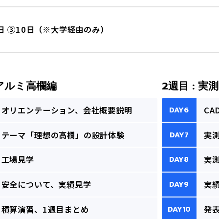
5日 ③10日（※大学経由のみ）
 アルミ高欄編
2週目 : 実
オリエンテーション、
会社概要説明
CA
DAY6
テーマ「理想の高欄」の設計体験
実
DAY7
工場見学
実測
DAY8
安全について、実績見学
実
DAY9
積算演習、1週目まとめ
発
DAY10