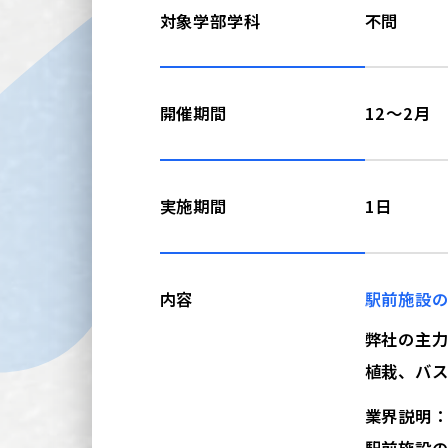
対象学部学科
不問
開催期間
12～2月
実施期間
1日
内容
駅前施設の
弊社の主
植栽、バ
業界説明：