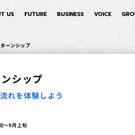
T US
FUTURE
BUSINESS
VOICE
GRO
ンターンシップ
ー
ン
シ
ッ
プ
の流れを体験しよう
旬〜9⽉上旬