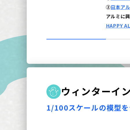
②
日本ア
アルミに
HAPPY 
ウ
ィ
ン
タ
ー
イ
1/100スケールの模