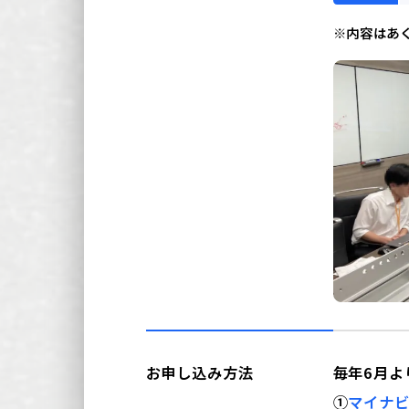
※内容はあ
お申し込み方法
毎年6⽉よ
①
マイナ