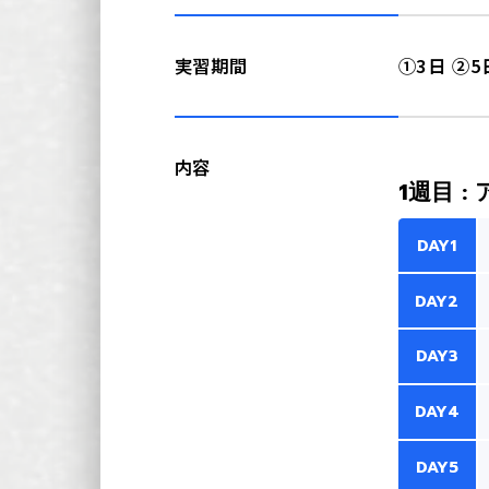
実習期間
①3日 ②
内容
1週目 :
DAY1
DAY2
DAY3
DAY4
DAY5