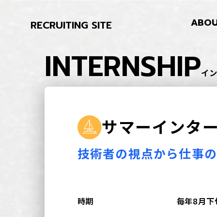
ABOU
RECRUITING SITE
I
N
T
E
R
N
S
H
I
P
イ
サ
マ
ー
イ
ン
タ
技術者の視点から仕事
時期
毎年8⽉下