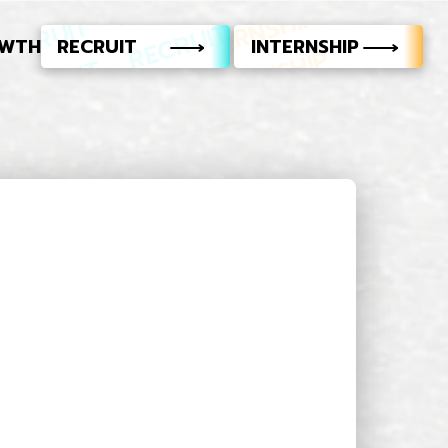
WTH
R
E
C
R
U
I
T
I
N
T
E
R
N
S
H
I
P
新
卒
募
集
要
項
イ
ン
タ
ー
ン
シ
ッ
プ