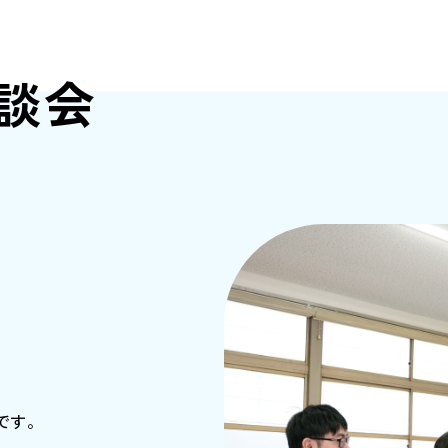
談会
です。