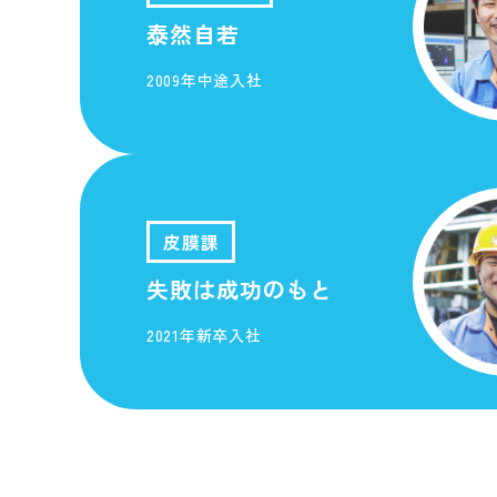
泰然自若
2009年中途入社
皮膜課
失敗は成功のもと
2021年新卒入社