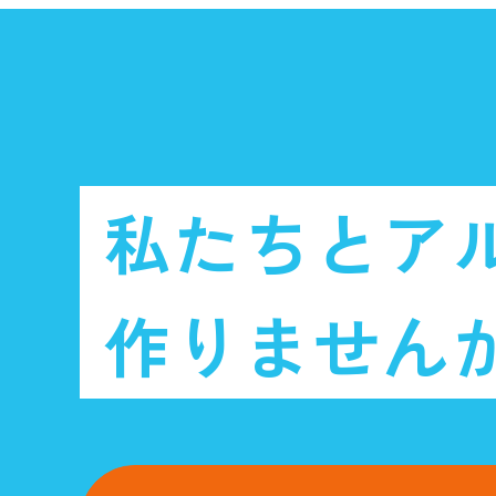
私たちと
ア
作りません